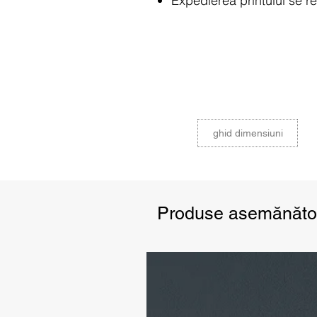
Expedierea printului se re
Datorită diferențelor de c
pot apărea ușor diferite î
ghid dimensiuni
Produse asemănăto