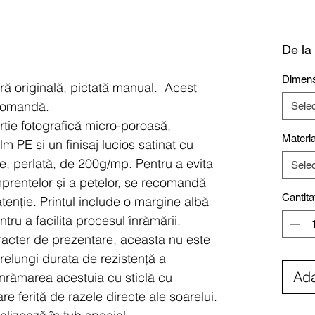
De la
Dimens
ură originală, pictată manual. Acest
 comandă.
Sele
ârtie fotografică micro-poroasă,
Materia
lm PE și un finisaj lucios satinat cu
se, perlată, de 200g/mp.
Pentru a evita
Sele
prentelor și a petelor, se recomandă
Cantita
tenție.
Printul include o margine albă
tru a facilita procesul înrămării.
acter de prezentare, aceasta nu este
prelungi durata de rezistență a
Ada
înrămarea acestuia cu sticlă cu
are ferită de razele directe ale soarelui.