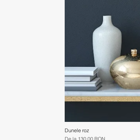
Dunele roz
Preț redus
De la
130,00 RON