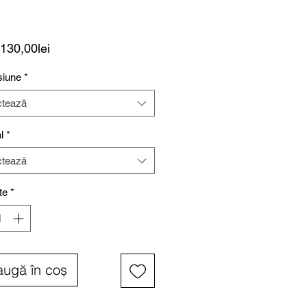
Preț
130,00lei
redus
iune
*
ctează
l
*
ctează
te
*
ugă în coș