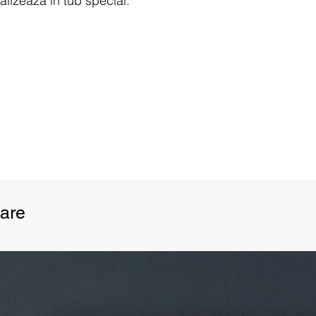
alizează în tub special.
uloare a ecranelor monitorului, acestea
n realitate decât pe ecran.
are