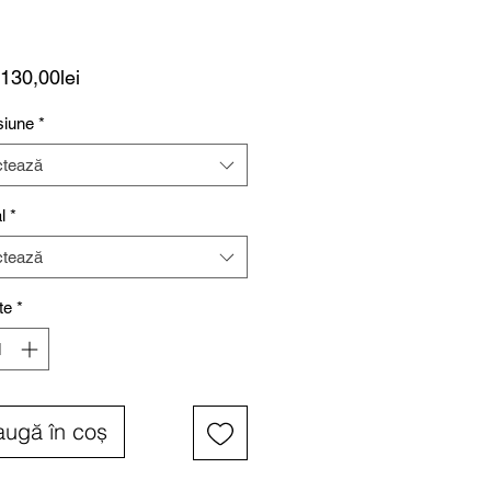
Preț
130,00lei
redus
iune
*
ctează
l
*
ctează
te
*
ugă în coș