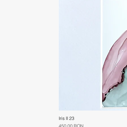
Iris II 23
Preț
450,00 RON