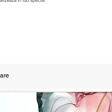
alizează în tub special.
uloare a ecranelor monitorului, acestea
n realitate decât pe ecran.
are