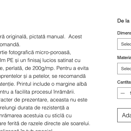
De la
Dimens
ură originală, pictată manual. Acest
 comandă.
Sele
ârtie fotografică micro-poroasă,
Materia
lm PE și un finisaj lucios satinat cu
se, perlată, de 200g/mp.
Pentru a evita
Sele
prentelor și a petelor, se recomandă
Cantita
tenție.
Printul include o margine albă
tru a facilita procesul înrămării.
acter de prezentare, aceasta nu este
prelungi durata de rezistență a
Ada
înrămarea acestuia cu sticlă cu
are ferită de razele directe ale soarelui.