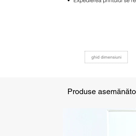
Expedierea printului se re
Datorită diferențelor de c
pot apărea ușor diferite î
ghid dimensiuni
Produse asemănăto