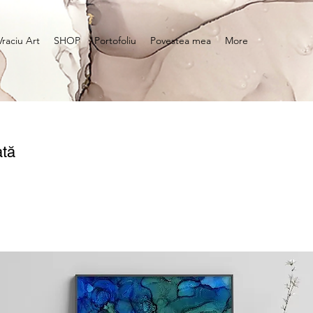
Vraciu Art
SHOP
Portofoliu
Povestea mea
More
ată