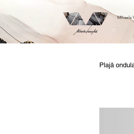
Mihaela 
Plajă ondul