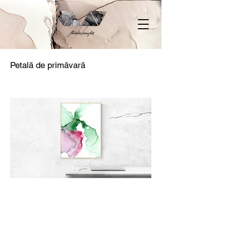
Petală de primăvară