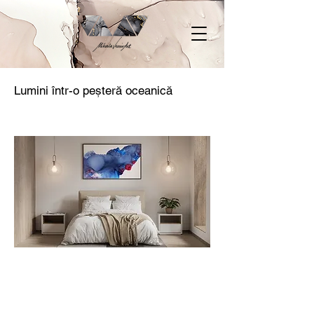
Lumini într-o peșteră oceanică