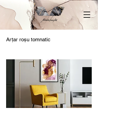
Arțar roșu tomnatic