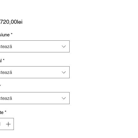
Preț
720,00lei
redus
iune
*
ctează
l
*
ctează
*
ctează
te
*