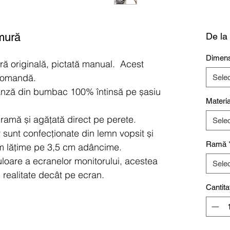
mură
De la
Dimens
ură originală, pictată manual. Acest
 comandă.
Sele
pânză din bumbac 100% întinsă pe șasiu
Materia
ă ramă și agățată direct pe perete.
Sele
r sunt confecționate din lemn vopsit și
Ramă
m lățime pe 3,5 cm adâncime.
uloare a ecranelor monitorului, acestea
Sele
n realitate decât pe ecran.
Cantita