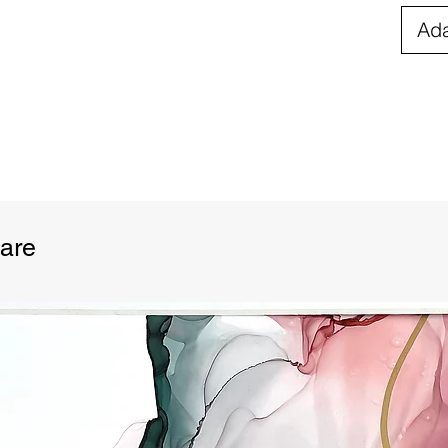
Ada
are