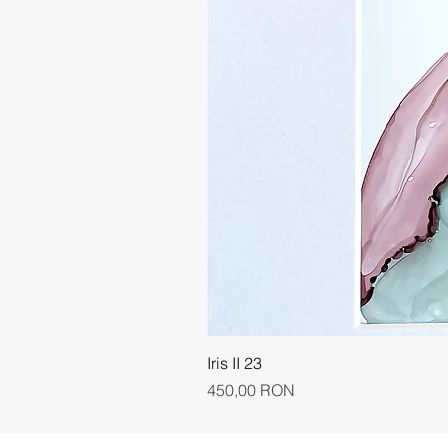
Iris II 23
Preț
450,00 RON