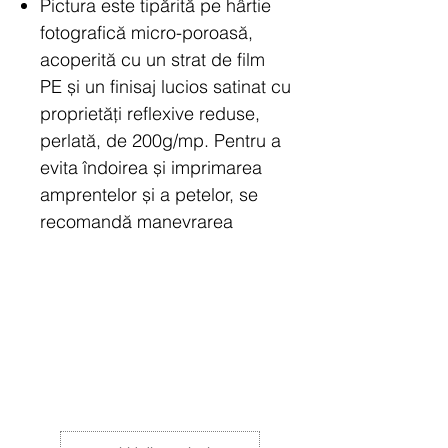
Pictura este tipărită pe hârtie
fotografică micro-poroasă,
acoperită cu un strat de film
PE și un finisaj lucios satinat cu
proprietăți reflexive reduse,
perlată, de 200g/mp.
Pentru a
evita îndoirea și imprimarea
amprentelor și a petelor, se
recomandă manevrarea
acesteia cu atenție.
Printul
include o margine albă
suplimentară de 1 cm, pentru a
facilita procesul înrămării.
Rama din imagine are
caracter de prezentare,
aceasta nu este inclusă în preț.
Pentru a prelungi durata de