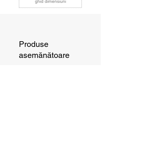
ghid dimensiuni
rezistență a produsului, îți
recomand înrămarea acestuia
cu sticlă cu protecție UV și o
poziționare ferită de razele
directe ale soarelui.
Produse
Expedierea printului se
asemănătoare
realizează în tub special.
Datorită diferențelor de culoare
a ecranelor monitorului, acestea
pot apărea ușor diferite în
realitate decât pe ecran.