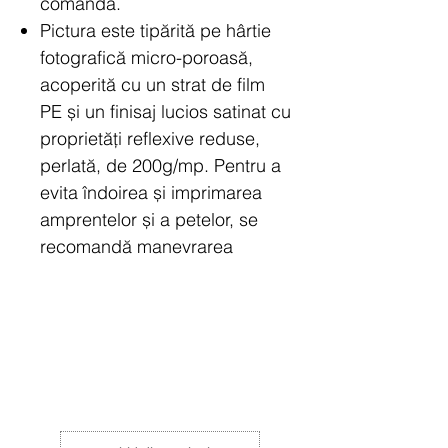
comandă.
Pictura este tipărită pe hârtie
fotografică micro-poroasă,
acoperită cu un strat de film
PE și un finisaj lucios satinat cu
proprietăți reflexive reduse,
perlată, de 200g/mp.
Pentru a
evita îndoirea și imprimarea
amprentelor și a petelor, se
recomandă manevrarea
acesteia cu atenție.
Printul
include o margine albă
suplimentară de 1 cm, pentru a
facilita procesul înrămării.
Rama din imagine are
caracter de prezentare,
aceasta nu este inclusă în preț.